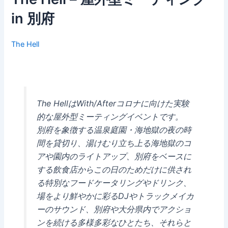
in 別府
The Hell
The HellはWith/Afterコロナに向けた実験
的な屋外型ミーティングイベントです。
別府を象徴する温泉庭園・海地獄の夜の時
間を貸切り、湯けむり立ち上る海地獄のコ
アや園内のライトアップ、別府をベースに
する飲食店からこの日のためだけに供され
る特別なフードケータリングやドリンク、
場をより鮮やかに彩るDJやトラックメイカ
ーのサウンド、別府や大分県内でアクショ
ンを続ける多様多彩なひとたち、それらと