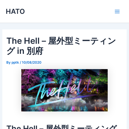
内
HATO
容
Main
を
ス
Men
キ
ッ
The Hell – 屋外型ミーティン
プ
グ in 別府
By
pptk
/
10/08/2020
The Hell – 屋外型ミーティング