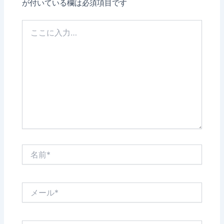
が付いている欄は必須項目です
こ
こ
に
入
力…
名
前
*
メ
ー
ル
*