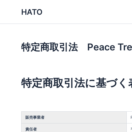
内
HATO
容
を
ス
キ
ッ
特定商取引法 Peace Tre
プ
特定商取引法に基づく
販売事業者
責任者