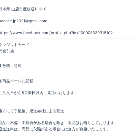
熊本県 山鹿市鹿校通1-16-6
peacek.jp2021@gmail.com
https://www.facebook.com/profile.php?id=100008339318102
クレジットカード
代金引換
手数料・送料
各商品ページに記載
ご注文日から5営業日以内に発送いたします。
当方にて手配後、運送会社による配送
商品に不備・不具合がある場合を除き、返品はお断りしております。
返送送料は、商品に欠陥がある場合には当方が負担いたします。