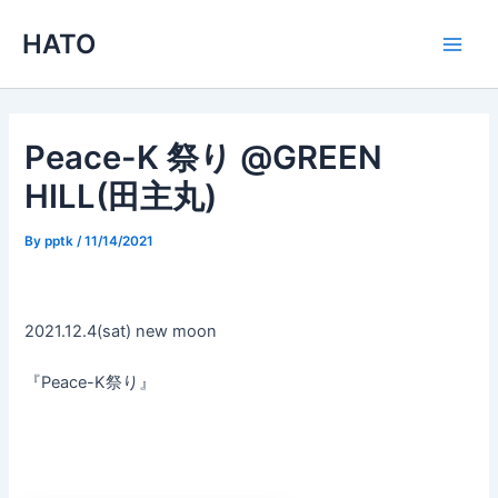
内
HATO
容
Main
を
ス
Men
キ
ッ
Peace-K 祭り @GREEN
プ
HILL(田主丸)
By
pptk
/
11/14/2021
2021.12.4(sat) new moon
『Peace-K祭り』